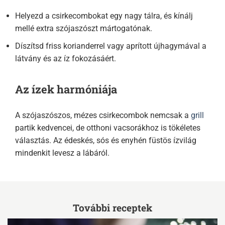
Helyezd a csirkecombokat egy nagy tálra, és kínálj
mellé extra szójaszószt mártogatónak.
Díszítsd friss korianderrel vagy aprított újhagymával a
látvány és az íz fokozásáért.
Az ízek harmóniája
A szójaszószos, mézes csirkecombok nemcsak a
grill
partik kedvencei, de otthoni vacsorákhoz is tökéletes
választás. Az édeskés, sós és enyhén füstös ízvilág
mindenkit levesz a lábáról.
További receptek