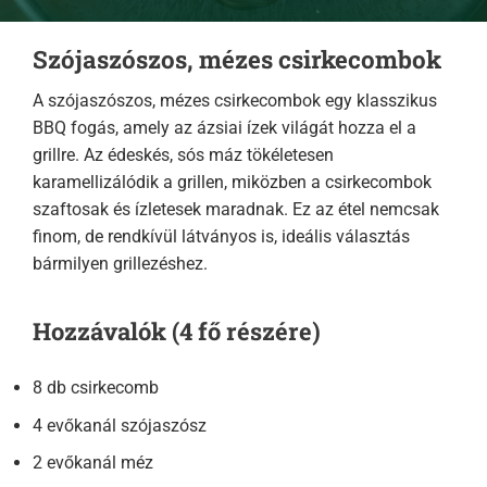
Szójaszószos, mézes csirkecombok
A szójaszószos, mézes csirkecombok egy klasszikus
BBQ fogás, amely az ázsiai ízek világát hozza el a
grillre. Az édeskés, sós máz tökéletesen
karamellizálódik a grillen, miközben a csirkecombok
szaftosak és ízletesek maradnak. Ez az étel nemcsak
finom, de rendkívül látványos is, ideális választás
bármilyen grillezéshez.
Hozzávalók (4 fő részére)
8 db csirkecomb
4 evőkanál szójaszósz
2 evőkanál méz