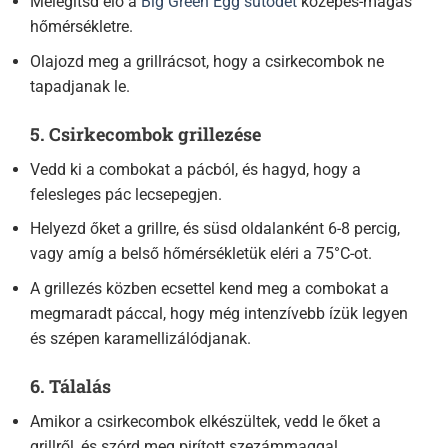
Melegítsd elő a
Big Green Egg sütődet
közepes-magas
hőmérsékletre.
Olajozd meg a grillrácsot, hogy a csirkecombok ne
tapadjanak le.
5. Csirkecombok grillezése
Vedd ki a combokat a pácból, és hagyd, hogy a
felesleges pác lecsepegjen.
Helyezd őket a grillre, és süsd oldalanként 6-8 percig,
vagy amíg a belső hőmérsékletük eléri a 75°C-ot.
A grillezés közben ecsettel kend meg a combokat a
megmaradt páccal, hogy még intenzívebb ízük legyen
és szépen karamellizálódjanak.
6. Tálalás
Amikor a csirkecombok elkészültek, vedd le őket a
grillről, és szórd meg pirított szezámmaggal.