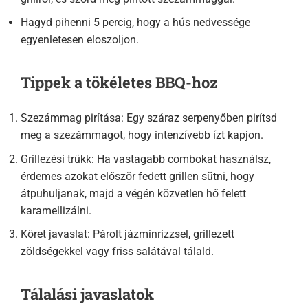
Hagyd pihenni 5 percig, hogy a hús nedvessége
egyenletesen eloszoljon.
Tippek a tökéletes BBQ-hoz
Szezámmag pirítása: Egy száraz serpenyőben pirítsd
meg a szezámmagot, hogy intenzívebb ízt kapjon.
Grillezési trükk: Ha vastagabb combokat használsz,
érdemes azokat először fedett grillen sütni, hogy
átpuhuljanak, majd a végén közvetlen hő felett
karamellizálni.
Köret javaslat: Párolt jázminrizzsel, grillezett
zöldségekkel vagy friss salátával tálald.
Tálalási javaslatok