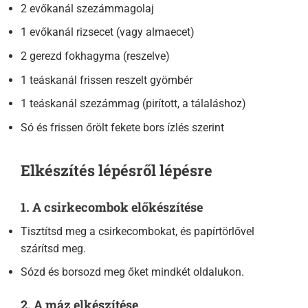
2 evőkanál szezámmagolaj
1 evőkanál rizsecet (vagy almaecet)
2 gerezd fokhagyma (reszelve)
1 teáskanál frissen reszelt gyömbér
1 teáskanál szezámmag (pirított, a tálaláshoz)
Só és frissen őrölt fekete bors ízlés szerint
Elkészítés lépésről lépésre
1. A csirkecombok előkészítése
Tisztítsd meg a csirkecombokat, és papírtörlővel
szárítsd meg.
Sózd és borsozd meg őket mindkét oldalukon.
2. A máz elkészítése