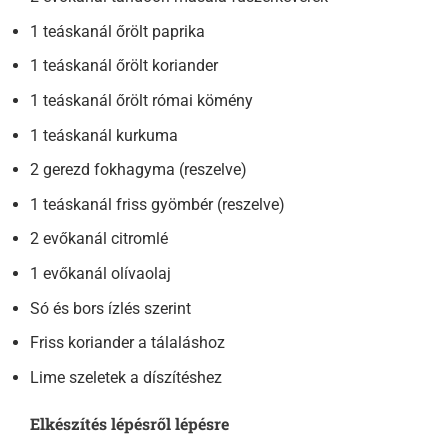
1 teáskanál őrölt paprika
1 teáskanál őrölt koriander
1 teáskanál őrölt római kömény
1 teáskanál kurkuma
2 gerezd fokhagyma (reszelve)
1 teáskanál friss gyömbér (reszelve)
2 evőkanál citromlé
1 evőkanál olívaolaj
Só és bors ízlés szerint
Friss koriander a tálaláshoz
Lime szeletek a díszítéshez
Elkészítés lépésről lépésre