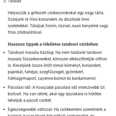
Tálalás
Helyezzük a grillezett csirkecombokat egy nagy tálra.
Szórjunk rá friss koriandert, és díszítsük lime
szeletekkel. Tálaljuk forrón, rizzsel, naan kenyérrel vagy
friss zöldsalátával.
Hasznos tippek a tökéletes tandoori csirkéhez
Tandoori masala házilag: Ha nem találunk tandoori
masala fűszerkeveréket, könnyen elkészíthetjük otthon
is. Keverjünk össze őrölt római köményt, koriandert,
paprikát, fahéjat, szegfűszeget, gyömbért,
fokhagymaport, cayenne-borsot és kardamomot.
Pácolási idő: A hosszabb pácolási idő intenzívebb ízt
biztosít. Ha van időnk, akár egy éjszakára is hűtőbe
tehetjük a pácolt csirkét.
Egészségesebb változat: Ha csökkenteni szeretnénk a
kalóriát, használjunk bőr nélküli csirkemellet, és