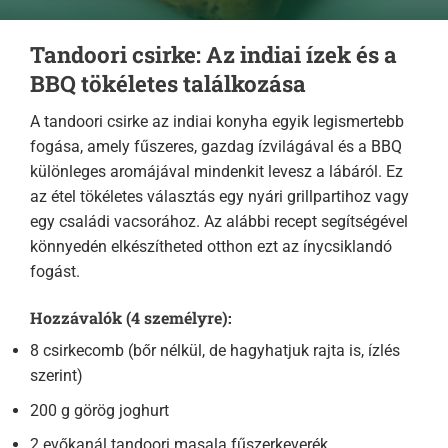
Tandoori csirke: Az indiai ízek és a
BBQ tökéletes találkozása
A tandoori csirke az indiai konyha egyik legismertebb
fogása, amely fűszeres, gazdag ízvilágával és a BBQ
különleges aromájával mindenkit levesz a lábáról. Ez
az étel tökéletes választás egy nyári grillpartihoz vagy
egy családi vacsorához. Az alábbi recept segítségével
könnyedén elkészítheted otthon ezt az ínycsiklandó
fogást.
Hozzávalók (4 személyre):
8 csirkecomb (bőr nélkül, de hagyhatjuk rajta is, ízlés
szerint)
200 g görög joghurt
2 evőkanál tandoori masala fűszerkeverék