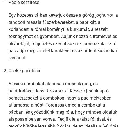
Pác elkészítése
Egy közepes tálban keverjük össze a görög joghurtot, a
tandoori masala fűszerkeveréket, a paprikát, a
koriandert, a római köményt, a kurkumát, a reszelt
fokhagymát és gyömbért. Adjunk hozzá citromlevet és
olívaolajat, majd ízlés szerint sózzuk, borsozzuk. Ez a
pác adja meg az étel karakterét és az autentikus indiai
ízvilágot.
Csirke pácolása
A csirkecombokat alaposan mossuk meg, és
papírtörlővel itassuk szárazra. Késsel ejtsünk apró
bemetszéseket a combokon, hogy a pác mélyebben
átjárhassa a húst. Forgassuk meg a combokat a
pácban, és győződjünk meg róla, hogy minden oldaluk
alaposan be van vonva. Fedjük le a tálat fóliával, és
tegyük hűtőbe legalább 2 órára, de az ideális a 6-8 órás