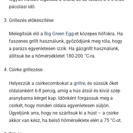
pácolási idő.
Grillezés előkészítése
Melegítsük elő a
Big Green Egg
-et közepes hőfokra. Ha
faszenes grillt használunk, győződjünk meg róla, hogy
a parázs egyenletesen izzik. Ha gázgrillt használunk,
állítsuk be a hőmérsékletet 180-200 °C-ra.
Csirke grillezése
Helyezzük a csirkecombokat a
grillre
, és süssük őket
oldalanként 6-8 percig, amíg a hús átsül és kívül szép
aranybarna kérget kap. Időnként forgassuk meg a
csirkét, hogy minden oldala egyenletesen süljön.
Ügyeljünk arra, hogy ne szárítsuk ki a húst – a csirke
akkor van kész, ha belső hőmérséklete eléri a 75 °C-ot.