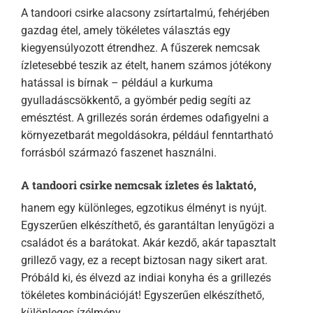
A tandoori csirke alacsony zsírtartalmú, fehérjében
gazdag étel, amely tökéletes választás egy
kiegyensúlyozott étrendhez. A fűszerek nemcsak
ízletesebbé teszik az ételt, hanem számos jótékony
hatással is bírnak – például a kurkuma
gyulladáscsökkentő, a gyömbér pedig segíti az
emésztést. A grillezés során érdemes odafigyelni a
környezetbarát megoldásokra, például fenntartható
forrásból származó faszenet használni.
A tandoori csirke nemcsak ízletes és laktató,
hanem egy különleges, egzotikus élményt is nyújt.
Egyszerűen elkészíthető, és garantáltan lenyűgözi a
családot és a barátokat. Akár kezdő, akár tapasztalt
grillező vagy, ez a recept biztosan nagy sikert arat.
Próbáld ki, és élvezd az indiai konyha és a grillezés
tökéletes kombinációját! Egyszerűen elkészíthető,
különleges ízélmény.