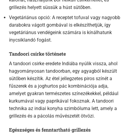
grillezés helyett süssük a húst sütőben.
Vegetáriánus opció: A receptet tofuval vagy nagyobb
darabokra vágott gombával is elkészíthetjük, így
vegetáriánus vendégeink számára is kínálhatunk
ínycsiklandó fogást.
Tandoori csirke története
A tandoori csirke eredete Indiába nyúlik vissza, ahol
hagyományosan tandoorban, egy agyagból készült
sütőben készítik. Az étel jellegzetes piros színét a
fűszerek és a joghurtos pác kombinációja adja,
amelyet gyakran természetes színezékekkel, például
kurkumával vagy paprikával fokoznak. A tandoori
technika az indiai konyha szimbóluma lett, amely a
grillezés és a pácolás művészetét ötvözi.
Egészséges és fenntartható grillezés