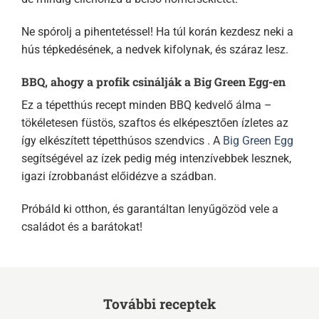
Ne spórolj a pihentetéssel! Ha túl korán kezdesz neki a
hús tépkedésének, a nedvek kifolynak, és száraz lesz.
BBQ, ahogy a profik csinálják a Big Green Egg-en
Ez a tépetthús recept minden BBQ kedvelő álma –
tökéletesen füstös, szaftos és elképesztően ízletes az
így elkészített tépetthúsos szendvics . A
Big Green Egg
segítségével az ízek pedig még intenzívebbek lesznek,
igazi ízrobbanást előidézve a szádban.
Próbáld ki otthon, és garantáltan lenyűgözöd vele a
családot és a barátokat!
További receptek