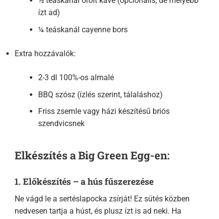
½ teáskanál őrölt kávé (opcionális, de mélyebb
ízt ad)
¼ teáskanál cayenne bors
Extra hozzávalók:
2-3 dl 100%-os almalé
BBQ szósz (ízlés szerint, tálaláshoz)
Friss zsemle vagy házi készítésű briós
szendvicsnek
Elkészítés a Big Green Egg-en:
1. Előkészítés – a hús fűszerezése
Ne vágd le a sertéslapocka zsírját! Ez sütés közben
nedvesen tartja a húst, és plusz ízt is ad neki. Ha