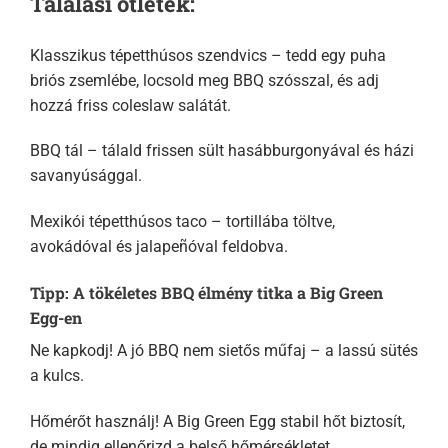
Tálalási ötletek:
Klasszikus tépetthúsos szendvics – tedd egy puha
briós zsemlébe, locsold meg BBQ szósszal, és adj
hozzá friss coleslaw salátát.
BBQ tál – tálald frissen sült hasábburgonyával és házi
savanyúsággal.
Mexikói tépetthúsos taco – tortillába töltve,
avokádóval és jalapeñóval feldobva.
Tipp: A tökéletes BBQ élmény titka a Big Green
Egg-en
Ne kapkodj! A jó BBQ nem sietős műfaj – a lassú sütés
a kulcs.
Hőmérőt használj! A Big Green Egg stabil hőt biztosít,
de mindig ellenőrizd a belső hőmérsékletet.