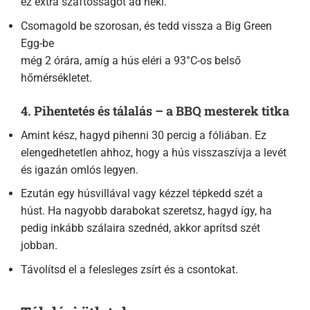
ez extra szaftosságot ad neki.
Csomagold be szorosan, és tedd vissza a Big Green
Egg-be
még 2 órára, amíg a hús eléri a 93°C-os belső
hőmérsékletet.
4. Pihentetés és tálalás – a BBQ mesterek titka
Amint kész, hagyd pihenni 30 percig a fóliában. Ez
elengedhetetlen ahhoz, hogy a hús visszaszívja a levét
és igazán omlós legyen.
Ezután egy húsvillával vagy kézzel tépkedd szét a
húst. Ha nagyobb darabokat szeretsz, hagyd így, ha
pedig inkább szálaira szednéd, akkor aprítsd szét
jobban.
Távolítsd el a felesleges zsírt és a csontokat.