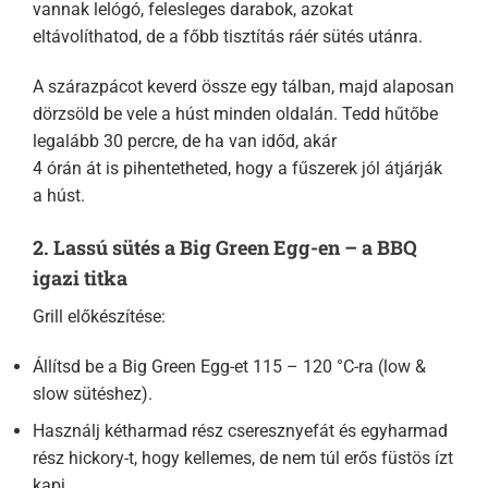
vannak lelógó, felesleges darabok, azokat
eltávolíthatod, de a főbb tisztítás ráér sütés utánra.
A szárazpácot keverd össze egy tálban, majd alaposan
dörzsöld be vele a húst minden oldalán. Tedd hűtőbe
legalább 30 percre, de ha van időd, akár
4 órán át is pihentetheted, hogy a fűszerek jól átjárják
a húst.
2. Lassú sütés a Big Green Egg-en – a BBQ
igazi titka
Grill előkészítése:
Állítsd be a Big Green Egg-et 115 – 120 °C-ra (low &
slow sütéshez).
Használj kétharmad rész cseresznyefát és egyharmad
rész hickory-t, hogy kellemes, de nem túl erős füstös ízt
kapj.