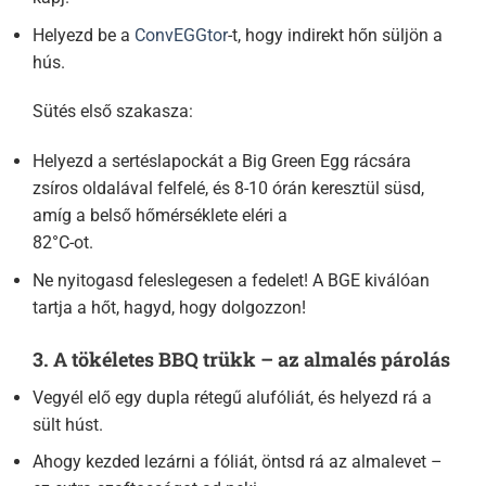
Helyezd be a
ConvEGGtor
-t, hogy indirekt hőn süljön a
hús.
Sütés első szakasza:
Helyezd a sertéslapockát a Big Green Egg rácsára
zsíros oldalával felfelé, és 8-10 órán keresztül süsd,
amíg a belső hőmérséklete eléri a
82°C-ot.
Ne nyitogasd feleslegesen a fedelet! A BGE kiválóan
tartja a hőt, hagyd, hogy dolgozzon!
3. A tökéletes BBQ trükk – az almalés párolás
Vegyél elő egy dupla rétegű alufóliát, és helyezd rá a
sült húst.
Ahogy kezded lezárni a fóliát, öntsd rá az almalevet –