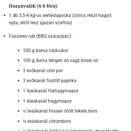
Hozzávalók (4-6 főre):
1 db 3,5-4 kg-os sertéslapocka (zsíros részt hagyd
rajta, ettől lesz igazán szaftos)
Fűszeres rub (BBQ szárazpác):
100 g barna nádcukor
100 g durva tengeri só vagy kóser só
3 evőkanál chili por
3 evőkanál füstölt paprika
1 teáskanál fokhagymapor
1 teáskanál hagymapor
½ teáskanál frissen őrölt fekete bors
½ teáskanál citrombors