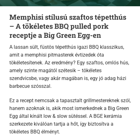
Memphisi stílusú szaftos tépetthús
– A tökéletes BBQ pulled pork
receptje a Big Green Egg-en
A lassan sült, füstös tépetthús igazi BBQ klasszikus,
amit a memphisi pitmasterek évtizedek óta
tökéletesítenek. Az eredmény? Egy szaftos, omlós hús,
amely szinte magától szétesik – tökéletes
szendvicsbe, vagy akár magában is, egy jó adag házi
barbecue szósszal.
Ez a recept nemcsak a tapasztalt grillmestereknek szól,
hanem azoknak is, akik most ismerkednek a Big Green
Egg által kínált low & slow sütéssel. A BGE kerámia
szerkezete kiválóan tartja a hőt, így biztosítva a
tökéletes BBQ élményt.