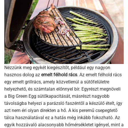
Nézzünk meg egykét kiegészítőt, például egy nagyon
hasznos dolog az
emelt félhold rács
. Az emelt félhold rács
egy emelt grillrács, amely közvetlenül a sütőfelületre
helyezhető, és számtalan előnnyel bír. Egyrészt megnöveli
a Big Green Egg sütőkapacitását, másrészt nagyobb
távolságba helyezi a parázsló faszéntől a készülő ételt, így
azt nem éri olyan direkten a hő. A kis peremű csepegtető
tálca használatával ez a hatás még inkább fokozható. Az
egyik hozzávaló alacsonyabb hőmérsékletet igényel, mint a