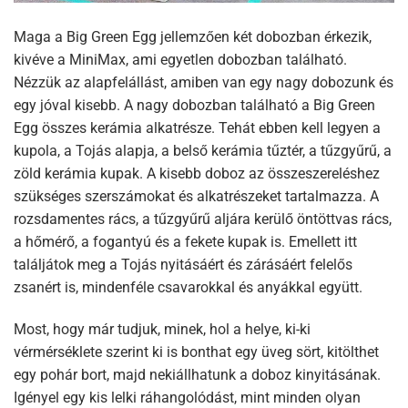
Maga a Big Green Egg jellemzően két dobozban érkezik,
kivéve a MiniMax, ami egyetlen dobozban található.
Nézzük az alapfelállást, amiben van egy nagy dobozunk és
egy jóval kisebb. A nagy dobozban található a Big Green
Egg összes kerámia alkatrésze. Tehát ebben kell legyen a
kupola, a Tojás alapja, a belső kerámia tűztér, a tűzgyűrű, a
zöld kerámia kupak. A kisebb doboz az összeszereléshez
szükséges szerszámokat és alkatrészeket tartalmazza. A
rozsdamentes rács, a tűzgyűrű aljára kerülő öntöttvas rács,
a hőmérő, a fogantyú és a fekete kupak is. Emellett itt
találjátok meg a Tojás nyitásáért és zárásáért felelős
zsanért is, mindenféle csavarokkal és anyákkal együtt.
Most, hogy már tudjuk, minek, hol a helye, ki-ki
vérmérséklete szerint ki is bonthat egy üveg sört, kitölthet
egy pohár bort, majd nekiállhatunk a doboz kinyitásának.
Igényel egy kis lelki ráhangolódást, mint minden olyan