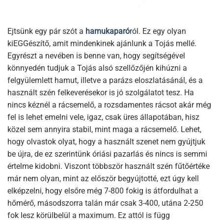
Ejtsünk egy pár szót a
hamukaparó
ról. Ez egy olyan
kiEGGészítő, amit mindenkinek ajánlunk a Tojás mellé.
Egyrészt a nevében is benne van, hogy segítségével
könnyedén tudjuk a Tojás alsó szellőzőjén kihúzni a
felgyülemlett hamut, illetve a parázs eloszlatásánál, és a
használt szén felkeverésekor is jó szolgálatot tesz. Ha
nincs kéznél a rácsemelő, a rozsdamentes rácsot akár még
fel is lehet emelni vele, igaz, csak üres állapotában, hisz
közel sem annyira stabil, mint maga a rácsemelő. Lehet,
hogy olvastok olyat, hogy a használt szenet nem gyújtjuk
be újra, de ez szerintünk óriási pazarlás és nincs is semmi
értelme kidobni. Viszont többször használt szén fűtőértéke
már nem olyan, mint az először begyújtotté, ezt úgy kell
elképzelni, hogy elsőre még 7-800 fokig is átfordulhat a
hőmérő, másodszorra talán már csak 3-400, utána 2-250
fok lesz körülbelül a maximum. Ez attól is függ