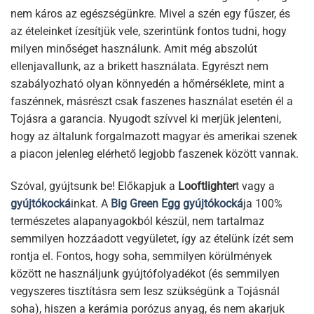
nem káros az egészségünkre. Mivel a szén egy fűszer, és
az ételeinket ízesítjük vele, szerintünk fontos tudni, hogy
milyen minőséget használunk. Amit még abszolút
ellenjavallunk, az a brikett használata. Egyrészt nem
szabályozható olyan könnyedén a hőmérséklete, mint a
faszénnek, másrészt csak faszenes használat esetén él a
Tojásra a garancia. Nyugodt szívvel ki merjük jelenteni,
hogy az általunk forgalmazott magyar és amerikai szenek
a piacon jelenleg elérhető legjobb faszenek között vannak.
Szóval, gyújtsunk be! Előkapjuk a
Looftlighter
t vagy a
gyújtókocká
inkat. A
Big Green Egg gyújtókocká
ja 100%
természetes alapanyagokból készül, nem tartalmaz
semmilyen hozzáadott vegyületet, így az ételünk ízét sem
rontja el. Fontos, hogy soha, semmilyen körülmények
között ne használjunk gyújtófolyadékot (és semmilyen
vegyszeres tisztításra sem lesz szükségünk a Tojásnál
soha), hiszen a kerámia porózus anyag, és nem akarjuk