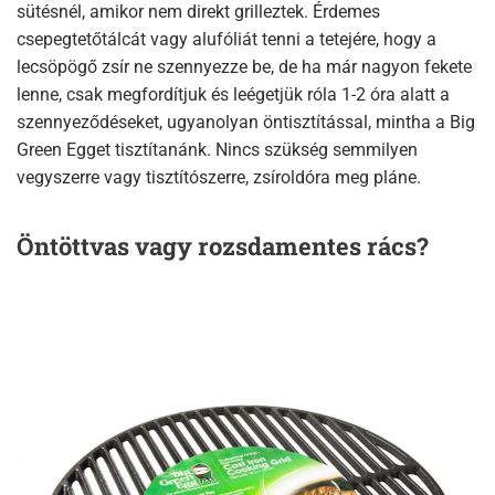
sütésnél, amikor nem direkt grilleztek. Érdemes
csepegtetőtálcát vagy alufóliát tenni a tetejére, hogy a
lecsöpögő zsír ne szennyezze be, de ha már nagyon fekete
lenne, csak megfordítjuk és leégetjük róla 1-2 óra alatt a
szennyeződéseket, ugyanolyan öntisztítással, mintha a Big
Green Egget tisztítanánk. Nincs szükség semmilyen
vegyszerre vagy tisztítószerre, zsíroldóra meg pláne.
Öntöttvas vagy rozsdamentes rács?