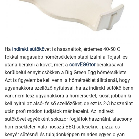
Ha
indirekt sütőkö
vet is használtok, érdemes 40-50 C
fokkal magasabb hőmérsékleten stabilizálni a Tojást, és
utána berakni a követ, mert a
convEGGtor
berakásával
körülbelül ennyit csökken a Big Green Egg hőmérséklete.
Azt is figyelembe kell venni a hőmérséklet állításnál, hogy
ugyanakkora szellőző nyitással, ha az indirekt sütőkő benn
van, nem lesz ugyanakkora a hőmérséklet, kicsit jobban ki
kell nyitni az alsó- felső szellőzőket, de ezt is 2-3 használat
után profi módon tudjátok már kezelni. Az indirekt
sütőkövet egyébként sokszor fogjátok használni, alacsony
hőmérsékleten való hosszú BBQ sütéseknél, pizza és
kenyér sütésnél és tulajdonképpen minden egyes olyan