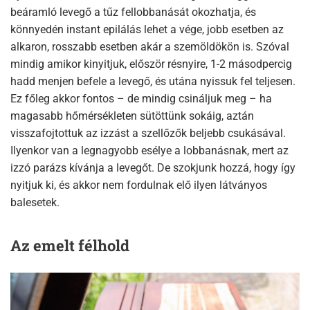
beáramló levegő a tűz fellobbanását okozhatja, és
könnyedén instant epilálás lehet a vége, jobb esetben az
alkaron, rosszabb esetben akár a szemöldökön is. Szóval
mindig amikor kinyitjuk, először résnyire, 1-2 másodpercig
hadd menjen befele a levegő, és utána nyissuk fel teljesen.
Ez főleg akkor fontos – de mindig csináljuk meg – ha
magasabb hőmérsékleten sütöttünk sokáig, aztán
visszafojtottuk az izzást a szellőzők beljebb csukásával.
Ilyenkor van a legnagyobb esélye a lobbanásnak, mert az
izzó parázs kívánja a levegőt. De szokjunk hozzá, hogy így
nyitjuk ki, és akkor nem fordulnak elő ilyen látványos
balesetek.
Az emelt félhold