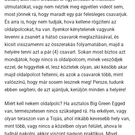
útmutatókat, vagy nem néztek meg egyetlen videót sem,
most jönnek rá, hogy maradt egy pár felesleges csavarjuk.
És arra is, hogy nem tudják, hova kellene rögzíteni az
oldalpolcokat, ha van. Ilyenkor kénytelenek vagyunk
levenni a zsanért a hátsó csavarok meglazításával, és
kicsit visszamenni az összerakás folyamatában, majd a
helyére tenni azt a pár (4) csavart. Sokan most biztos azt
mondjátok, hogy nincs is oldalpolcom, minek vesződjek
ezzel, de higgyétek el, lesz köztetek olyan, aki később akar
majd oldalpolcot feltenni, és azok a csavarok több, mint
valószínű, hogy már sosem lesznek meg! Persze, tudunk
ebben segíteni, de azt ajánljuk, kerüljön minden a helyére!
Miért kell nekem oldalpolc? Ha asztalos Big Green Egged
van, természetesen nincs szükséged rá. Ha erkélyen, vagy
olyan teraszon van a Tojás, ahol inkább kevesebb hely van,
mint több, vagy nincs a közelben olyan felület, ahova le
tudnál pakolni, akkor viszont nagyon praktikus. Mivel