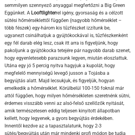
semmilyen szennyező anyaggal megfertőzni a Big Green
Eggünket. A
Looftlighter
rel igény, gyorsaság és a célzott
sütési hőmérséklettől függően (nagyobb hőmérséklet –
több fészek) egy-három kis tűzfészket izzítunk be,
ugyanezt csinálhatjuk a gyújtókockával is, tűzfészkenként
egy fél darab elég lesz, csak itt arra is figyeljünk, hogy
pakoljunk a gyújtókocka tetejére pár nagyobb darab szenet,
hogy egyenletesebb parazsunk legyen, miután eloszlattuk.
Utána egy jó 5 percig nyitva hagyjuk a kupolát, hogy
megfelelő mennyiségű levegő jusson a Tojásba a
begyújtás alatt. Majd lecsukjuk, és figyeljük, hogyan
emelkedik a hőmérséklet. Körülbelül 100-150 foknál már
attól függően, hogy milyen hőmérsékleten szeretnénk sütni,
érdemes visszább venni az alsó-felső szellőzők nyitását,
amik természetesen eddig teljesen kinyitott állapotban
kellett, hogy legyenek, a gyors begyújtás érdekében.
Innentől kezdve az a tapasztalatunk, hogy 2-3
sütés/begyújtás után már mindenki profi módon be tudja