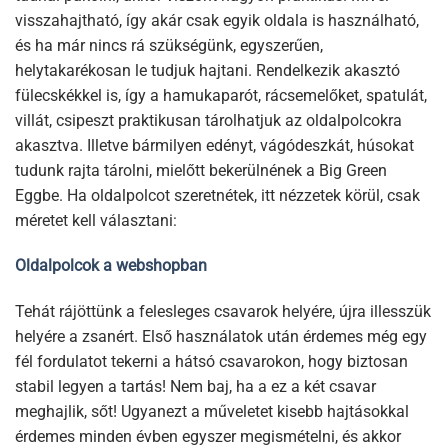
visszahajtható, így akár csak egyik oldala is használható,
és ha már nincs rá szükségünk, egyszerűen,
helytakarékosan le tudjuk hajtani. Rendelkezik akasztó
fülecskékkel is, így a hamukaparót, rácsemelőket, spatulát,
villát, csipeszt praktikusan tárolhatjuk az oldalpolcokra
akasztva. Illetve bármilyen edényt, vágódeszkát, húsokat
tudunk rajta tárolni, mielőtt bekerülnének a Big Green
Eggbe. Ha oldalpolcot szeretnétek, itt nézzetek körül, csak
méretet kell választani:
Oldalpolcok a webshopban
Tehát rájöttünk a felesleges csavarok helyére, újra illesszük
helyére a zsanért. Első használatok után érdemes még egy
fél fordulatot tekerni a hátsó csavarokon, hogy biztosan
stabil legyen a tartás! Nem baj, ha a ez a két csavar
meghajlik, sőt! Ugyanezt a műveletet kisebb hajtásokkal
érdemes minden évben egyszer megismételni, és akkor