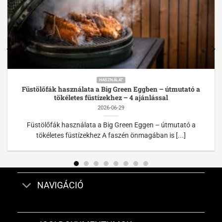
HASZNÁLAT
Füstölőfák használata a Big Green Eggben – útmutató a
tökéletes füstízekhez – 4 ajánlással
2026-06-29
Füstölőfák használata a Big Green Eggen – útmutató a
tökéletes füstízekhez A faszén önmagában is [...]
NAVIGÁCIÓ