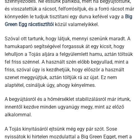
szennyeződés. Ne essünk pánikba, mert ha begyújtottunk,
és visszatettük a rácsot, felforrósítjuk, és a forró rácsot már
könnyedén le tudjuk tisztítani egy durva kefével vagy a
Big
Green Egg rácstisztítói
közül valamelyikkel.
Szóval ott tartunk, hogy látjuk, mennyi szenünk maradt. A
hamukaparó segítségével forgassuk át egy kicsit, hogy
lehulljon a Tojás aljára a felgyülemlett hamu, aztán töltsük
fel friss szénnel. A használt szén előbb begyullad, mint a
friss, szóval úgy is kezdhetjük, hogy először a használt
szenet meggyújtjuk, aztán töltjük rá az újat. Ez nem
alaptétel, csináljuk úgy, ahogy kényelmes.
A begyújtásról és a hőmérséklet stabilizálásról már írtunk,
innentől kezdve minden ugyanúgy megy, mint az előző
alkalommal.
A Tojás kinyitásáról ejtsünk még egy pár szót. Sose
nyissátok ki hirtelen mozdulattal a Big Green Egget, mert a