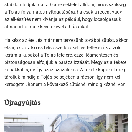
stabilan tudjuk már a hőmérsékletet állítani, nincs szükség
a Tojás folyamatos nyitogatására, ha csak a recept vagy
az elkészítés nem kívánja az például, hogy locsolgassuk
almaecet-almalé keverékével a húsunkat.
Ha kész az étel, és már nem tervezünk további sütést, akkor
elzárjuk az alsó és felső szellőzőket, és feltesszük a zöld
kerámia kupakot a Tojás tetejére, ezzel légmentesen és
biztonságosan elfojtjuk a parázs izzását. Megy az a fekete
kupakkal is, de így száz százalékos. A fekete kupakot meg
tároljuk mindig a Tojás belsejében a rácson, így nem kell
keresgetni, hanem a következő sütésnél mindig kéznél van.
Újragyújtás