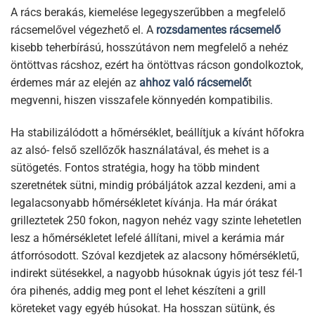
A rács berakás, kiemelése legegyszerűbben a megfelelő
rácsemelővel végezhető el. A
rozsdamentes rácsemelő
kisebb teherbírású, hosszútávon nem megfelelő a nehéz
öntöttvas rácshoz, ezért ha öntöttvas rácson gondolkoztok,
érdemes már az elején az
ahhoz való rácsemelő
t
megvenni, hiszen visszafele könnyedén kompatibilis.
Ha stabilizálódott a hőmérséklet, beállítjuk a kívánt hőfokra
az alsó- felső szellőzők használatával, és mehet is a
sütögetés. Fontos stratégia, hogy ha több mindent
szeretnétek sütni, mindig próbáljátok azzal kezdeni, ami a
legalacsonyabb hőmérsékletet kívánja. Ha már órákat
grilleztetek 250 fokon, nagyon nehéz vagy szinte lehetetlen
lesz a hőmérsékletet lefelé állítani, mivel a kerámia már
átforrósodott. Szóval kezdjetek az alacsony hőmérsékletű,
indirekt sütésekkel, a nagyobb húsoknak úgyis jót tesz fél-1
óra pihenés, addig meg pont el lehet készíteni a grill
köreteket vagy egyéb húsokat. Ha hosszan sütünk, és