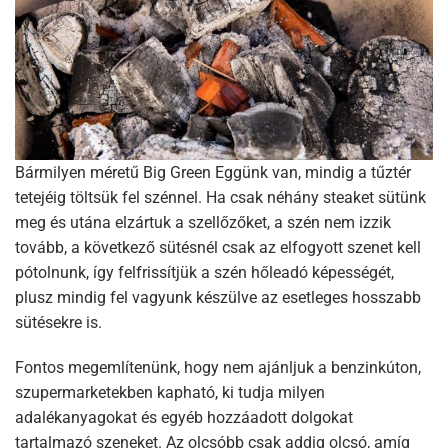
Bármilyen méretű Big Green Eggünk van, mindig a tűztér
tetejéig töltsük fel szénnel. Ha csak néhány steaket sütünk
meg és utána elzártuk a szellőzőket, a szén nem izzik
tovább, a következő sütésnél csak az elfogyott szenet kell
pótolnunk, így felfrissítjük a szén hőleadó képességét,
plusz mindig fel vagyunk készülve az esetleges hosszabb
sütésekre is.
Fontos megemlítenünk, hogy nem ajánljuk a benzinkúton,
szupermarketekben kapható, ki tudja milyen
adalékanyagokat és egyéb hozzáadott dolgokat
tartalmazó szeneket. Az olcsóbb csak addig olcsó, amíg