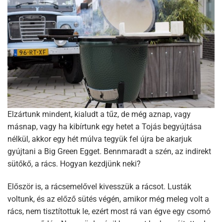
Elzártunk mindent, kialudt a tűz, de még aznap, vagy
másnap, vagy ha kibírtunk egy hetet a Tojás begyújtása
nélkül, akkor egy hét múlva tegyük fel újra be akarjuk
gyújtani a Big Green Egget. Bennmaradt a szén, az indirekt
sütőkő, a rács. Hogyan kezdjünk neki?
Először is, a rácsemelővel kivesszük a rácsot. Lusták
voltunk, és az előző sütés végén, amikor még meleg volt a
rács, nem tisztítottuk le, ezért most rá van égve egy csomó